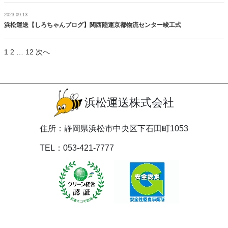
2023.09.13
浜松運送【しろちゃんブログ】関西陸運京都物流センター竣工式
投
1
2
…
12
次へ
稿
の
ペ
ー
浜松運送株式会社
ジ
送
り
住所：静岡県浜松市中央区下石田町1053
TEL：053-421-7777