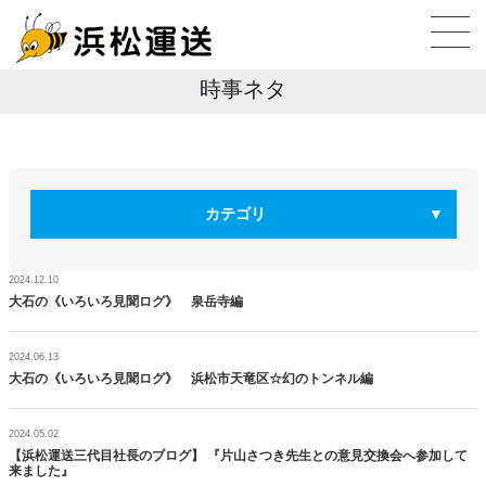
時事ネタ
カテゴリ
2024.12.10
大石の《いろいろ見聞ログ》 泉岳寺編
2024.06.13
大石の《いろいろ見聞ログ》 浜松市天竜区☆幻のトンネル編
2024.05.02
【浜松運送三代目社長のブログ】 『片山さつき先生との意見交換会へ参加して
来ました』