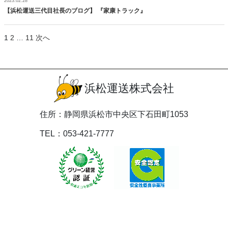
2023.02.28
【浜松運送三代目社長のブログ】 『家康トラック』
投
1
2
…
11
次へ
稿
の
ペ
ー
浜松運送株式会社
ジ
送
り
住所：静岡県浜松市中央区下石田町1053
TEL：053-421-7777