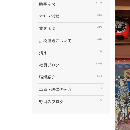
（114）
時事ネタ
（36）
本社・浜松
（32）
業界ネタ
（43）
浜松運送について
（3）
清水
（150）
社員ブログ
（17）
職場紹介
（1）
車両・設備の紹介
（2）
野口のブログ