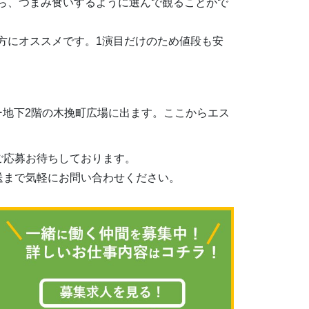
ら、つまみ食いするように選んで観ることがで
方にオススメです。
1
演目だけのため値段も安
ー地下
2
階の
木挽町広場
に出ます。ここからエス
ご応募お待ちしております。
送まで気軽にお問い合わせください。