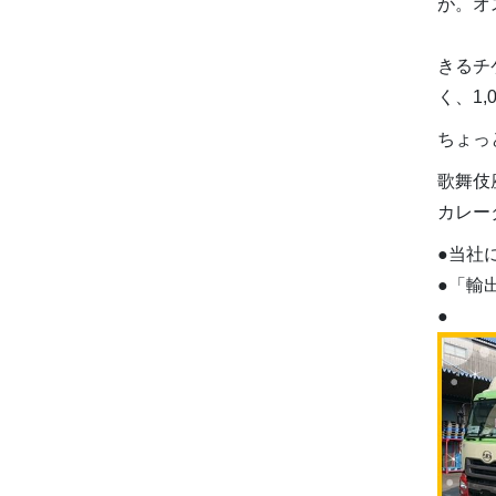
が。オ
きるチ
く、
1,
ちょっ
歌舞伎
カレー
●当社
●「輸
●