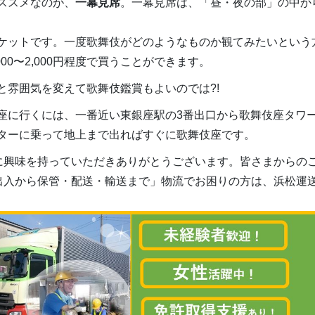
ススメなのが、
一幕見席
。一幕見席は、「昼・夜の部」の中か
ケットです。一度歌舞伎がどのようなものか観てみたいという
000
〜
2,000
円程度で買うことができます。
と雰囲気を変えて歌舞伎鑑賞もよいのでは
?!
座に行くには、一番近い東銀座駅の
3
番出口から歌舞伎座タワ
ターに乗って地上まで出ればすぐに歌舞伎座です。
に興味を持っていただきありがとうございます。皆さまからの
出入から保管・配送・輸送まで」物流でお困りの方は、浜松運