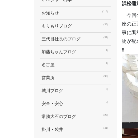
イベント・行事
浜松運
（110）
お知らせ
今回の
座の正
（30）
もりもりブログ
事に調
（39）
三代目社長のブログ
物が配
!!
（1）
加藤ちゃんブログ
（1）
名古屋
（96）
営業所
（6）
城川ブログ
（5）
安全・安心
（23）
常務大石のブログ
（41）
掛川・袋井