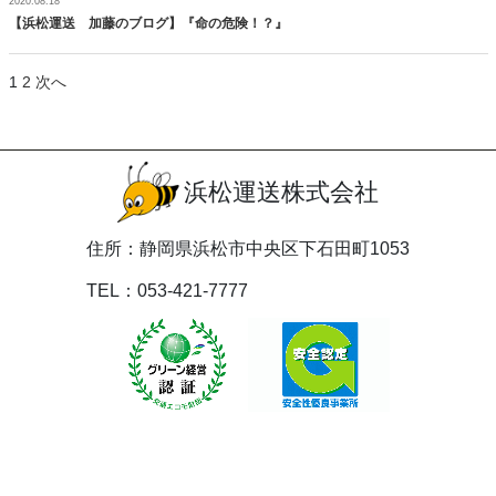
2020.08.18
【浜松運送 加藤のブログ】『命の危険！？』
投
1
2
次へ
稿
の
ペ
ー
浜松運送株式会社
ジ
送
り
住所：静岡県浜松市中央区下石田町1053
TEL：053-421-7777