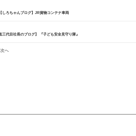
【しろちゃんブログ】JR貨物コンテナ車両
送三代目社長のブログ】 『子ども安全見守り隊』
次へ