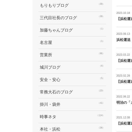
（30）
もりもりブログ
2023.10.18
（39）
三代目社長のブログ
【浜松運
（1）
加藤ちゃんブログ
2023.09.13
浜松運送
（1）
名古屋
（96）
営業所
2023.03.22
【浜松運
（6）
城川ブログ
2023.02.28
（5）
安全・安心
【浜松運
（23）
常務大石のブログ
2022.06.22
明治の「
（41）
掛川・袋井
（114）
時事ネタ
2021.12.08
【浜松運
（36）
本社・浜松