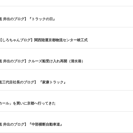
送 井出のブログ】『トラックの日』
【しろちゃんブログ】関西陸運京都物流センター竣工式
送 井出のブログ】クルーズ船受け入れ再開（清水港）
送三代目社長のブログ】 『家康トラック』
カール」を買いに京都へ行ってきた
送 井出のブログ】『中部横断自動車道』