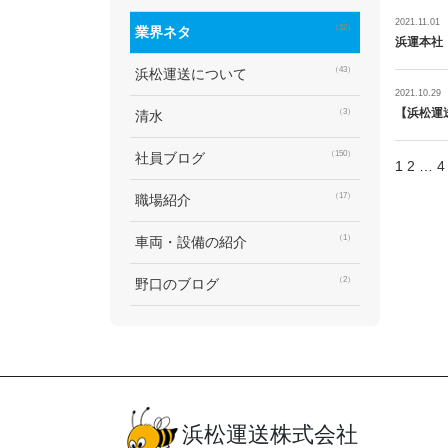
2021.11.01
（32）
業界ネタ
浜運本社
（43）
浜松運送について
2021.10.29
【浜松運
（3）
清水
（150）
社員ブログ
投
1
2
…
4
稿
（17）
職場紹介
の
ペ
（1）
車両・設備の紹介
ー
（2）
野口のブログ
ジ
送
り
浜松運送株式会社